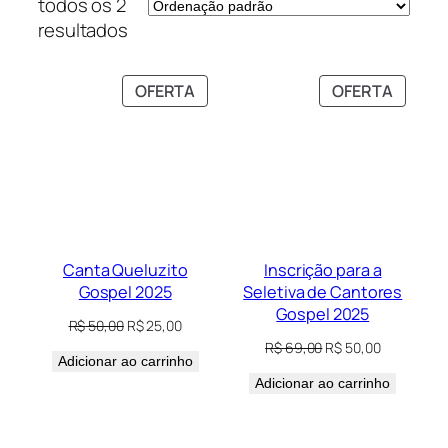
todos os 2
resultados
PRODUTO
PRODU
OFERTA
OFERTA
EM
EM
PROMOÇÃO
PROM
Canta Queluzito
Inscrição para a
Gospel 2025
Seletiva de Cantores
Gospel 2025
O
O
R$
50,00
R$
25,00
preço
preço
O
O
R$
69,00
R$
50,00
Adicionar ao carrinho
original
atual
preço
preço
era:
é:
Adicionar ao carrinho
original
atual
R$ 50,00.
R$ 25,00.
era:
é:
R$ 69,00.
R$ 50,00.