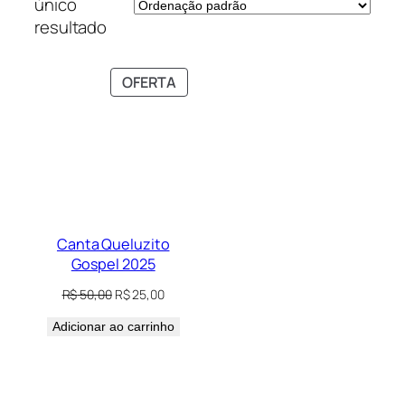
único
resultado
PRODUTO
OFERTA
EM
PROMOÇÃO
Canta Queluzito
Gospel 2025
O
O
R$
50,00
R$
25,00
preço
preço
Adicionar ao carrinho
original
atual
era:
é:
R$ 50,00.
R$ 25,00.