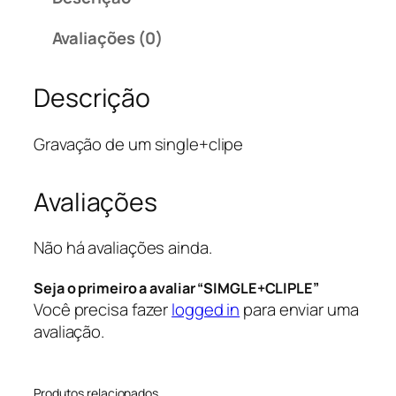
L
o
a
E
r
t
Avaliações (0)
+
i
u
C
g
a
Descrição
L
i
l
I
n
é
P
a
:
Gravação de um single+clipe
L
l
R
E
e
$
Avaliações
q
r
u
a
2
a
:
.
Não há avaliações ainda.
n
R
0
Seja o primeiro a avaliar “SIMGLE+CLIPLE”
t
$
0
Você precisa fazer
logged in
para enviar uma
i
0
avaliação.
d
3
,
a
.
0
d
5
0
Produtos relacionados