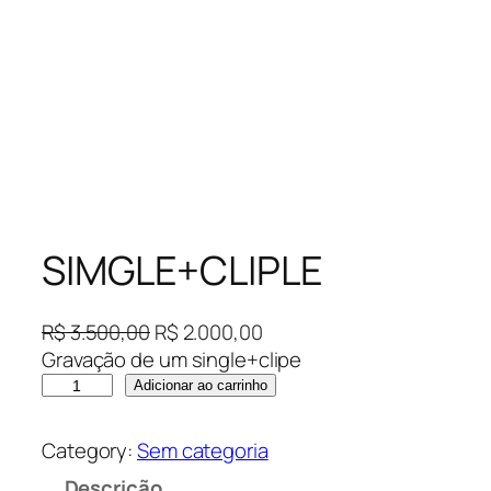
SIMGLE+CLIPLE
O
O
R$
3.500,00
R$
2.000,00
p
p
Gravação de um single+clipe
S
r
r
Adicionar ao carrinho
I
e
e
M
ç
ç
Category:
Sem categoria
G
o
o
Descrição