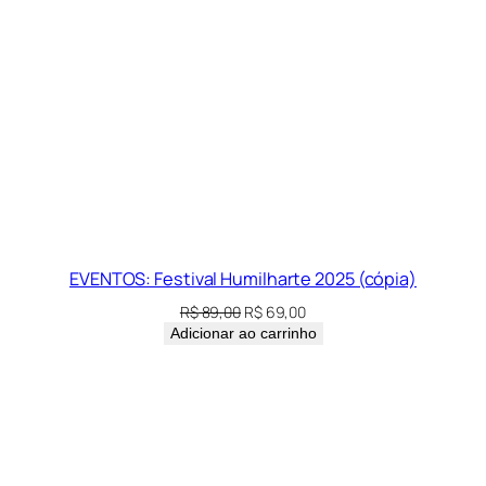
PROM
EVENTOS: Festival Humilharte 2025 (cópia)
O
O
R$
89,00
R$
69,00
preço
preço
Adicionar ao carrinho
original
atual
era:
é:
R$ 89,00.
R$ 69,00.